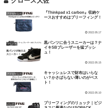
クロース大佐
『Thinkpad x1 carbon』収納ケ
アクセサリー
ースおすすめはブリーフィング！
2022.05.17
黒パンツに合うスニーカーは？ナ
シューズ
イキSBブレーザーを猛プッシ
ュ！
2022.05.15
キャッシュレスで財布はいらな
アクセサリー
い？かさばらない薄いのがベス
ト！
2022.05.10
ブリーフィングのリュック｜ビジ
バッグ
ネスに最適なのはSQPACK