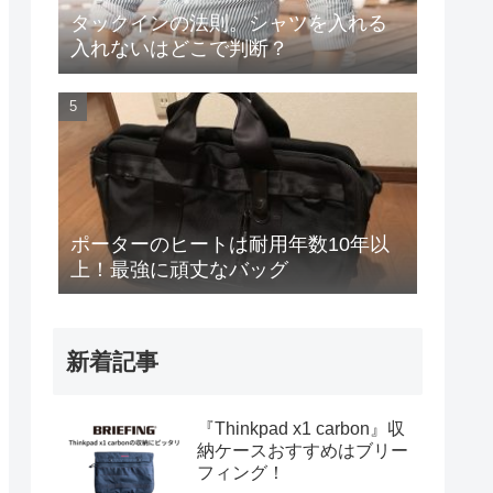
タックインの法則。シャツを入れる
入れないはどこで判断？
ポーターのヒートは耐用年数10年以
上！最強に頑丈なバッグ
新着記事
『Thinkpad x1 carbon』収
納ケースおすすめはブリー
フィング！