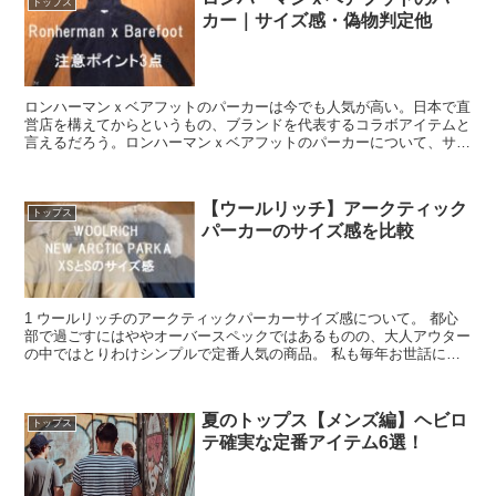
トップス
カー｜サイズ感・偽物判定他
ロンハーマンｘベアフットのパーカーは今でも人気が高い。日本で直
営店を構えてからというもの、ブランドを代表するコラボアイテムと
言えるだろう。ロンハーマンｘベアフットのパーカーについて、サイ
ズ感から偽物判定まで話をまとめてみた。
【ウールリッチ】アークティック
トップス
パーカーのサイズ感を比較
1 ウールリッチのアークティックパーカーサイズ感について。 都心
部で過ごすにはややオーバースペックではあるものの、大人アウター
の中ではとりわけシンプルで定番人気の商品。 私も毎年お世話にな
ってる信頼のできるアイテムの一つになる...
夏のトップス【メンズ編】ヘビロ
トップス
テ確実な定番アイテム6選！