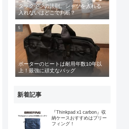
タックインの法則。シャツを入れる
入れないはどこで判断？
ポーターのヒートは耐用年数10年以
上！最強に頑丈なバッグ
新着記事
『Thinkpad x1 carbon』収
納ケースおすすめはブリー
フィング！