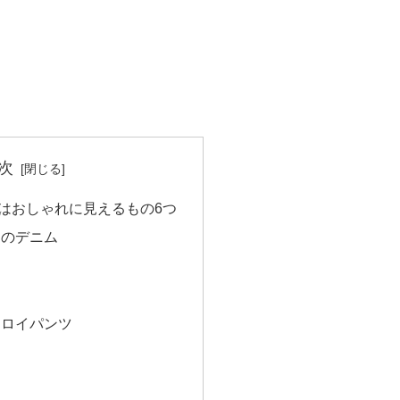
次
はおしゃれに見えるもの6つ
ーのデニム
ム
ュロイパンツ
ツ